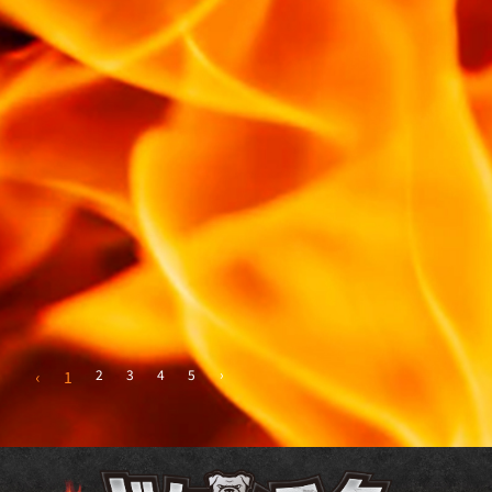
2
3
4
5
›
‹
1