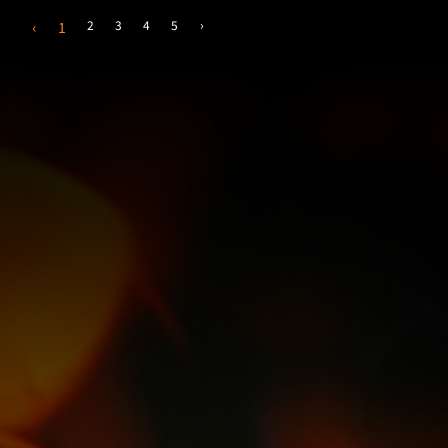
2
3
4
5
›
‹
1