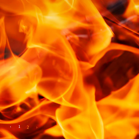
‹
1
2
›