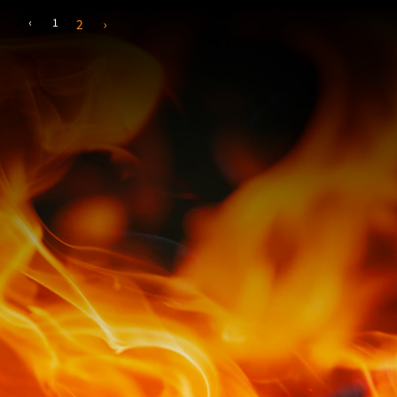
‹
1
2
›