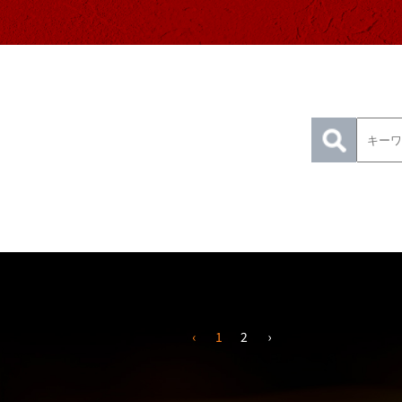
‹
1
2
›